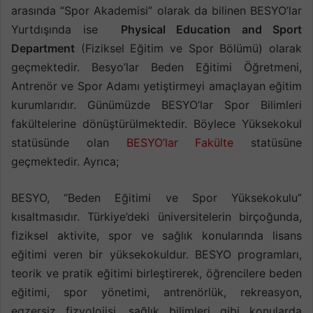
arasında “Spor Akademisi” olarak da bilinen BESYO’lar
Yurtdışında ise
Physical Education and Sport
Department
(Fiziksel Eğitim ve Spor Bölümü) olarak
geçmektedir. Besyo’lar Beden Eğitimi Öğretmeni,
Antrenör ve Spor Adamı yetiştirmeyi amaçlayan eğitim
kurumlarıdır. Günümüzde BESYO’lar Spor Bilimleri
fakültelerine dönüştürülmektedir. Böylece Yüksekokul
statüsünde olan
BESYO’lar Fakülte
statüsüne
geçmektedir. Ayrıca;
BESYO, “Beden Eğitimi ve Spor Yüksekokulu”
kısaltmasıdır. Türkiye’deki üniversitelerin birçoğunda,
fiziksel aktivite, spor ve sağlık konularında lisans
eğitimi veren bir yüksekokuldur. BESYO programları,
teorik ve pratik eğitimi birleştirerek, öğrencilere beden
eğitimi, spor yönetimi, antrenörlük, rekreasyon,
egzersiz fizyolojisi, sağlık bilimleri gibi konularda