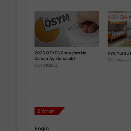
2025 ÖZYES Sonuçları Ne
KYK Yurdu 
Zaman Açıklanacak?
01/09/2025
01/09/2025
2 Yorum
d
Engin