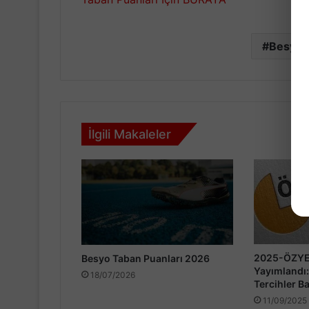
Besyo 
İlgili Makaleler
2025-ÖZYES
Besyo Taban Puanları 2026
Yayımlandı:
18/07/2026
Tercihler B
11/09/2025