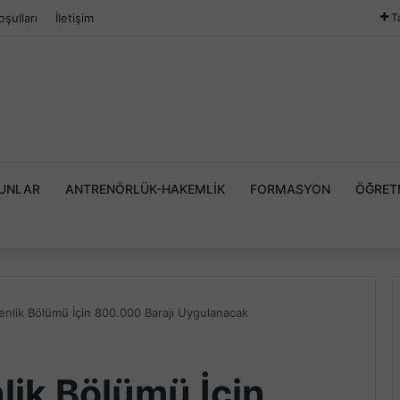
oşulları
İletişim
T
YUNLAR
ANTRENÖRLÜK-HAKEMLIK
FORMASYON
ÖĞRET
nlik Bölümü İçin 800.000 Barajı Uygulanacak
ik Bölümü İçin