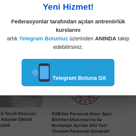
Yeni Hizmet!
Güncel Haberler
Federasyonlar tarafından açılan antrenörlük
kurslarını
artık
Telegram Botumuz
üzerinden
ANINDA
takip
edebilirsiniz.
Telegram Botuna Git
 Tercih Kılavuzu
GSB’den Personel Alımı: Spor
 Adaylar Dikkat!
Bilimleri Mezunlarına da
aşladı
Kontenjan Ayrılan 450 Yurt
Yönetim Personeli Alınacak!