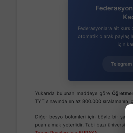
Federasyon 
Ka
Federasyonlara ait kurs 
otomatik olarak paylaşı
için ka
Telegram 
Yukarıda bulunan maddeye göre
Öğretmen
TYT sınavında en az 800.000 sıralamanın iç
Diğer besyo bölümleri için böyle bir şart
puan almak yeterlidir. Tabi bazı üniversitel
Taban Puanları İçin BURAYA