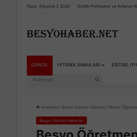
Pazar, Ağustos 2 2026
Gizlilik Politikamız ve Kullanım K
GÜNCEL
YETENEK SINAVLARI
EĞITSEL O
Arama
yap
...
Anasayfa
/
Besyo Güncel Haberler
/
Besyo Öğretme
Besyo Güncel Haberler
Besyo Öğretmenl