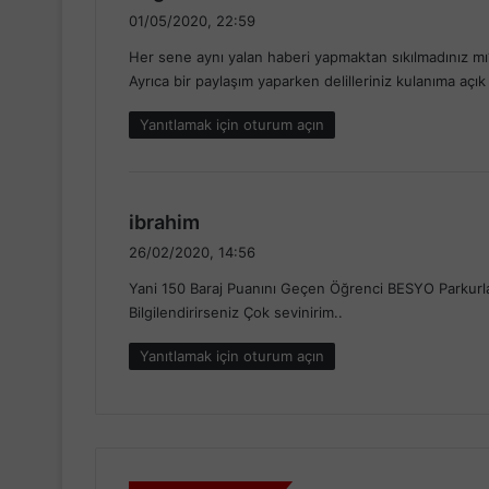
e
01/05/2020, 22:59
d
Her sene aynı yalan haberi yapmaktan sıkılmadınız m
i
Ayrıca bir paylaşım yaparken delilleriniz kulanıma açık 
k
i
Yanıtlamak için oturum açın
:
d
ibrahim
e
26/02/2020, 14:56
d
Yani 150 Baraj Puanını Geçen Öğrenci BESYO Parkurla
i
Bilgilendirirseniz Çok sevinirim..
k
i
Yanıtlamak için oturum açın
: