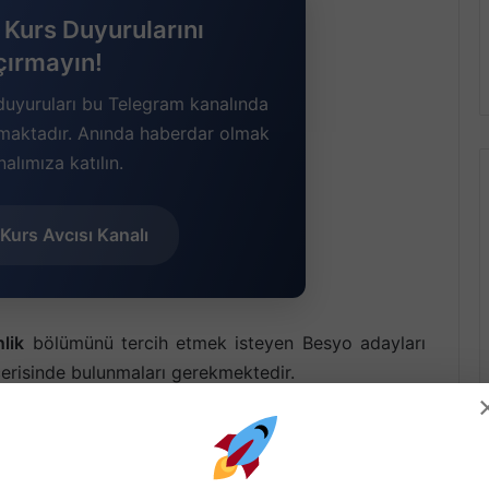
Kurs Duyurularını
çırmayın!
duyuruları bu Telegram kanalında
lmaktadır. Anında haberdar olmak
nalımıza katılın.
Kurs Avcısı Kanalı
lik
bölümünü tercih etmek isteyen Besyo adayları
erisinde bulunmaları gerekmektedir.
 bulunmamaktadır. Diğer bölümler için TYT den 150
er bu 150 barajını daha yukarı çekebilir.
2020 Besyo