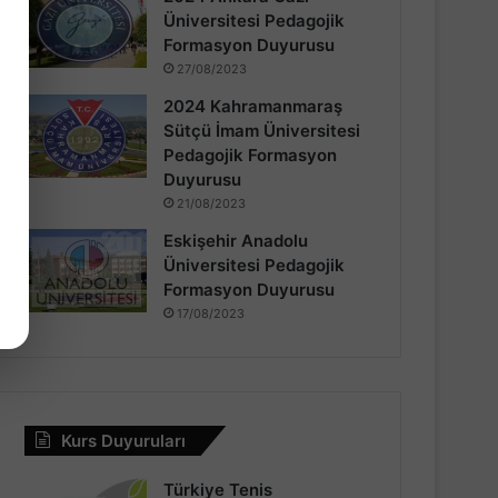
Üniversitesi Pedagojik
Formasyon Duyurusu
27/08/2023
2024 Kahramanmaraş
Sütçü İmam Üniversitesi
Pedagojik Formasyon
Duyurusu
21/08/2023
Eskişehir Anadolu
Üniversitesi Pedagojik
Formasyon Duyurusu
17/08/2023
Kurs Duyuruları
Türkiye Tenis