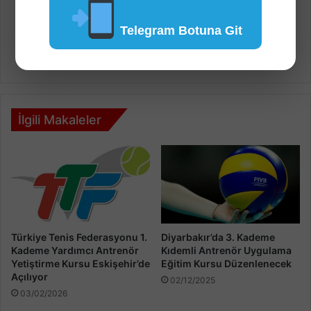
2018 Antrenörlük Kursları
Telegram Botuna Git
Antrenörlük Kursları
İlgili Makaleler
Türkiye Tenis Federasyonu 1.
Diyarbakır’da 3. Kademe
Kademe Yardımcı Antrenör
Kıdemli Antrenör Uygulama
Yetiştirme Kursu Eskişehir’de
Eğitim Kursu Düzenlenecek
Açılıyor
02/12/2025
03/02/2026