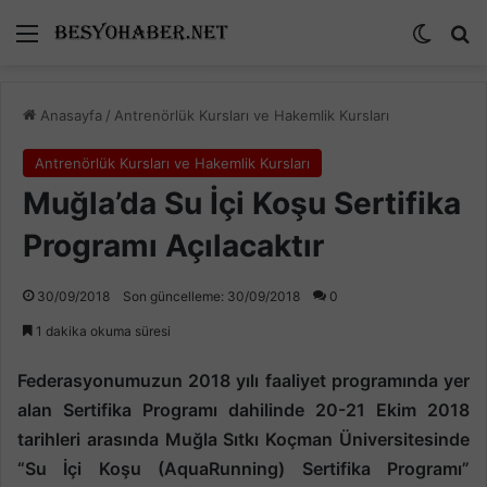
Menü
Dış gö
A
Anasayfa
/
Antrenörlük Kursları ve Hakemlik Kursları
Antrenörlük Kursları ve Hakemlik Kursları
Muğla’da Su İçi Koşu Sertifika
Programı Açılacaktır
30/09/2018
Son güncelleme: 30/09/2018
0
1 dakika okuma süresi
Federasyonumuzun 2018 yılı faaliyet programında yer
alan Sertifika Programı dahilinde 20-21 Ekim 2018
tarihleri arasında Muğla Sıtkı Koçman Üniversitesinde
“Su İçi Koşu (AquaRunning) Sertifika Programı”