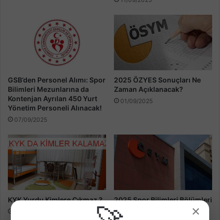
2025 ÖZYES Sonuçları Ne
GSB’den Personel Alımı: Spor
Zaman Açıklanacak?
Bilimleri Mezunlarına da
Kontenjan Ayrılan 450 Yurt
01/09/2025
Yönetim Personeli Alınacak!
07/09/2025
KYK Yurdu Kimlere Çıkmaz ?
2025 Spor Bilimleri Bölümleri
×
Analizi, Spor Yöneticiliği,
01/09/2025
Antrenörlük, Rereasyon