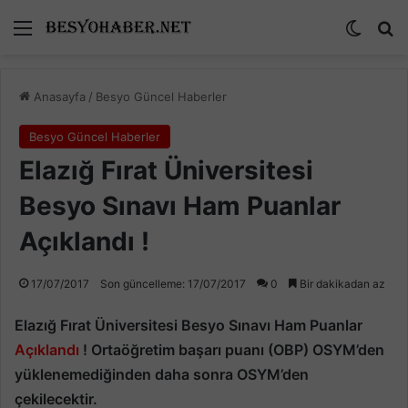
Menü
Dış gö
A
Anasayfa
/
Besyo Güncel Haberler
Besyo Güncel Haberler
Elazığ Fırat Üniversitesi
Besyo Sınavı Ham Puanlar
Açıklandı !
17/07/2017
Son güncelleme: 17/07/2017
0
Bir dakikadan az
Elazığ Fırat Üniversitesi Besyo Sınavı Ham Puanlar
Açıklandı
! Ortaöğretim başarı puanı (OBP) OSYM’den
yüklenemediğinden daha sonra OSYM’den
çekilecektir.