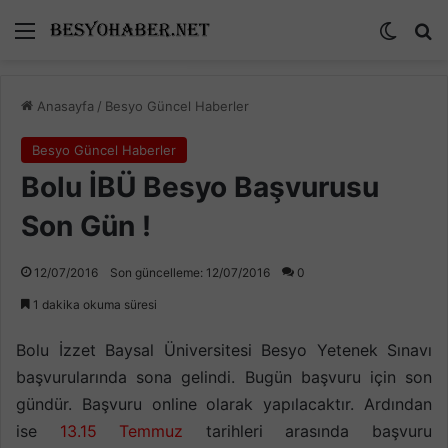
Menü
Dış gö
A
Anasayfa
/
Besyo Güncel Haberler
Besyo Güncel Haberler
Bolu İBÜ Besyo Başvurusu
Son Gün !
12/07/2016
Son güncelleme: 12/07/2016
0
1 dakika okuma süresi
Bolu İzzet Baysal Üniversitesi Besyo Yetenek Sınavı
başvurularında sona gelindi. Bugün başvuru için son
gündür. Başvuru online olarak yapılacaktır. Ardından
ise
13.15 Temmuz
tarihleri arasında başvuru