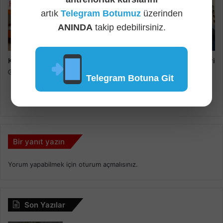
artık
Telegram Botumuz
üzerinden
ANINDA
takip edebilirsiniz.
KYK Yurdu Kimlere Çıkmaz ?
2025 Spor Bilimleri Bölümleri
Analizi, Spor Yöneticiliği,
01/09/2025
Telegram Botuna Git
Antrenörlük, Rereasyon
Taban Puanları
26/08/2025
Bir yanıt yazın
Yorum yapabilmek için
oturum açmalısınız
.
Son Yazılar