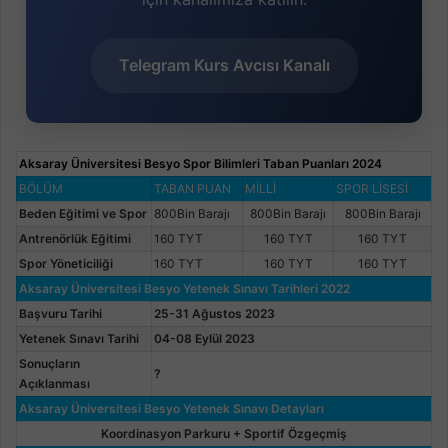
Telegram Kurs Avcısı Kanalı
Aksaray Üniversitesi Besyo Spor Bilimleri Taban Puanları 2024
BÖLÜM
TABAN PUAN
MİLLİ
SPOR LİSESİ
Beden Eğitimi ve Spor
800Bin Barajı
800Bin Barajı
800Bin Barajı
Antrenörlük Eğitimi
160 TYT
160 TYT
160 TYT
Spor Yöneticiliği
160 TYT
160 TYT
160 TYT
Aksaray Üniversitesi Besyo Yetenek Sınavı Tarihleri 2022
Başvuru Tarihi
25-31 Ağustos 2023
Yetenek Sınavı Tarihi
04-08 Eylül 2023
Sonuçların
?
Açıklanması
Aksaray Üniversitesi Besyo Yetenek Sınavı Detayları
Koordinasyon Parkuru + Sportif Özgeçmiş