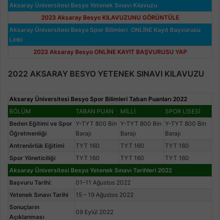
Aksaray Üniversitesi Besyo Yetenek Sınavı Kılavuzu
2023 Aksaray Besyo KILAVUZUNU GÖRÜNTÜLE
Aksaray Üniversitesi Besyo Spor Bilimleri ONLİNE Kayıt Başvurusu
Linki
2023 Aksaray Besyo ONLİNE KAYIT BAŞVURUSU YAP
2022 AKSARAY BESYO YETENEK SINAVI KILAVUZU
Aksaray Üniversitesi Besyo Spor Bilimleri Taban Puanları 2022
BÖLÜM
TABAN PUAN
MİLLİ
SPOR LİSESİ
Beden Eğitimi ve Spor
Y-TYT 800 Bin
Y-TYT 800 Bin
Y-TYT 800 Bin
Öğretmenliği
Barajı
Barajı
Barajı
Antrenörlük Eğitimi
TYT 160
TYT 160
TYT 160
Spor Yöneticiliği
TYT 160
TYT 160
TYT 160
Aksaray Üniversitesi Besyo Yetenek Sınavı Tarihleri 2022
Başvuru Tarihi:
01–11 Ağustos 2022
Yetenek Sınavı Tarihi
15 – 19 Ağustos 2022
Sonuçların
09 Eylül 2022
Açıklanması