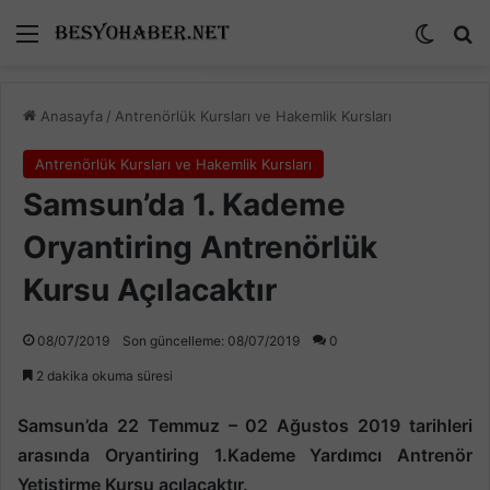
Menü
Dış gö
A
Anasayfa
/
Antrenörlük Kursları ve Hakemlik Kursları
Antrenörlük Kursları ve Hakemlik Kursları
Samsun’da 1. Kademe
Oryantiring Antrenörlük
Kursu Açılacaktır
08/07/2019
Son güncelleme: 08/07/2019
0
2 dakika okuma süresi
Samsun’da 22 Temmuz – 02 Ağustos 2019 tarihleri
arasında Oryantiring 1.Kademe Yardımcı Antrenör
Yetiştirme Kursu açılacaktır.