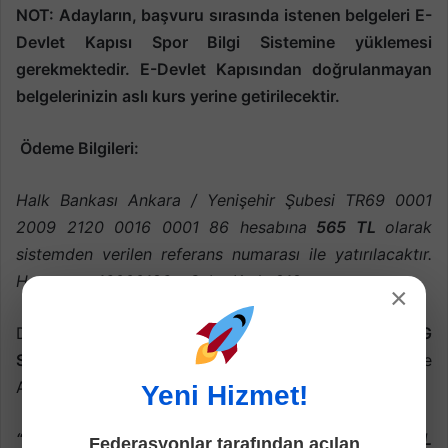
NOT: Adayların, başvuru sırasında istenen belgeleri E-
Devlet Kapısı Spor Bilgi Sistemine yüklemesi
gerekmektedir. E-Devlet Kapısından doğrulanmayan
belgelerinizin aslı kurs yerine getirilecektir.
Ödeme Bilgileri:
Halk Bankası Ankara / Yenişehir Şubesi TR69 0001
2009 2120 0016 0001 86 hesabına
565 TL
olarak
sistemden verilen referans numarası ile yatırılacaktır.
Hesap no: 16000186 – Şube Kodu:212
×
Dekontta Kursiyerin adı ve soyadı ile “
ORYANTİRİNG
SAMSUN
kurs ücreti“ ibaresi yazılacaktır. İnternet ve
ATM makbuzu kabul edilmeyecektir.
Yeni Hizmet!
“Kurslarda 10 kişiden az olduğu takdirde kurs İPTAL
Federasyonlar tarafından açılan