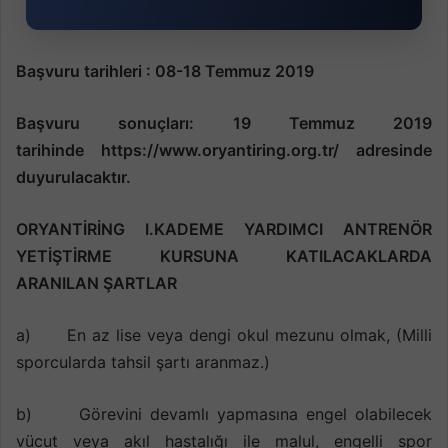
Başvuru tarihleri : 08-18 Temmuz 2019
Başvuru sonuçları: 19 Temmuz 2019
tarihinde https://www.oryantiring.org.tr/ adresinde
duyurulacaktır.
ORYANT
İRİNG
I.KADEME YARDIMCI ANTRENÖR
YETİŞTİRME KURSUNA
KATILACAKLARDA
ARANILAN
ŞARTLAR
a) En az lise veya dengi okul mezunu olmak, (Milli
sporcularda tahsil şartı aranmaz.)
b) Görevini devamlı yapmasına engel olabilecek
vücut veya akıl hastalığı ile malul, engelli spor