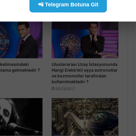
📲 Telegram Botuna Git
 kelimesindeki
Uluslararası Uzay İstasyonunda
nlama gelmektedir ?
Hangi Elektrikli eşya astronotlar
ve kozmonotlar tarafından
kullanılmaktadır ?
20/12/2017