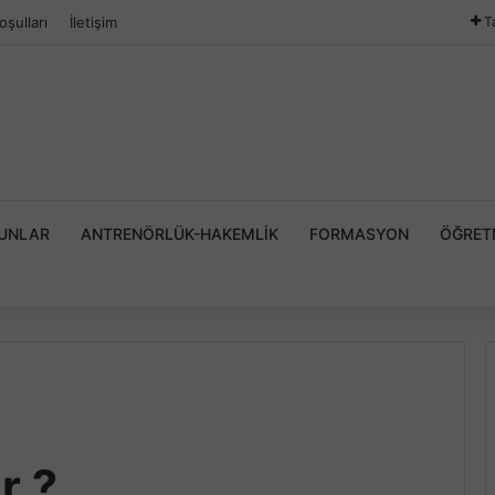
oşulları
İletişim
T
YUNLAR
ANTRENÖRLÜK-HAKEMLIK
FORMASYON
ÖĞRET
r ?