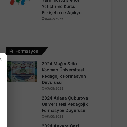
Yardımcı Antrenör
Yetiştirme Kursu
Eskişehir’de Açılıyor
03/02/2026
Formasyon
×
2024 Muğla Sıtkı
Koçman Üniversitesi
Pedagojik Formasyon
Duyurusu
05/09/2023
2024 Adana Çukurova
Üniversitesi Pedagojik
Formasyon Duyurusu
05/09/2023
2024 Ankara Gazi