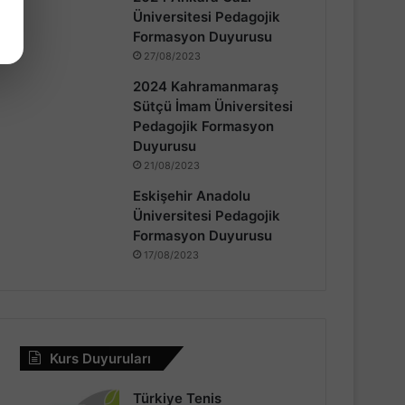
Üniversitesi Pedagojik
Formasyon Duyurusu
27/08/2023
2024 Kahramanmaraş
Sütçü İmam Üniversitesi
Pedagojik Formasyon
Duyurusu
21/08/2023
Eskişehir Anadolu
Üniversitesi Pedagojik
Formasyon Duyurusu
17/08/2023
Kurs Duyuruları
Türkiye Tenis