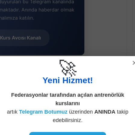
duyuruları bu Telegram kanalında
lmaktadır. Anında haberdar olmak
nalımıza katılın.
Kurs Avcısı Kanalı
🚀
ri ve ürün tasarımı başkanıdır. Musk’ın elektrikli
sından çok daha öncesine dayanır.
Yeni Hizmet!
 almakla başladı ve anaparanın neredeyse tamamını
Federasyonlar tarafından açılan antrenörlük
8’deki ekonomik krizde Tesla’daki zorunlu işten
kurslarını
luk görevini de üstlendi.
artık
Telegram Botumuz
üzerinden
ANINDA
takip
edebilirsiniz.