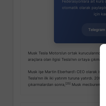
Federasyonlara ait kurs 
otomatik olarak paylaşı
için ka
Telegram 
Musk Tesla Motors’un ortak kurucularından bi
araçlara olan ilgisi Tesla’nın ortaya çıkma
Musk işe Martin Eberhard’ı CEO olarak işe
Tesla’nın ilk iki yatırım turuna yatırdı. 200
[25]
çıkarmalardan sonra,
Musk mecburen CEO’