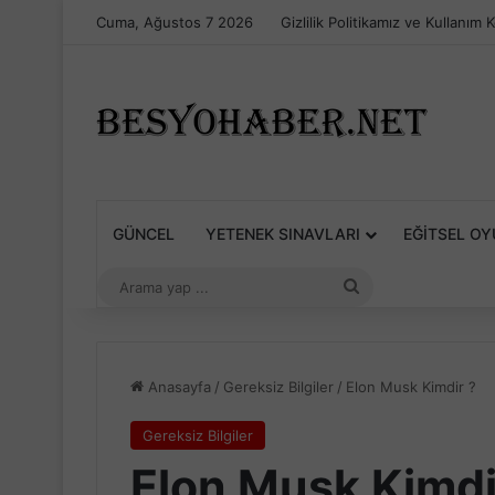
Cuma, Ağustos 7 2026
Gizlilik Politikamız ve Kullanım K
GÜNCEL
YETENEK SINAVLARI
EĞITSEL O
Arama
yap
...
Anasayfa
/
Gereksiz Bilgiler
/
Elon Musk Kimdir ?
Gereksiz Bilgiler
Elon Musk Kimdi