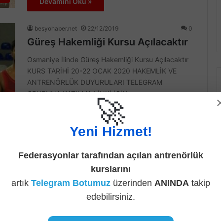
Devamını Oku »
besyohaber.net
22/12/2019
0
Güreş Hakemliği Kursu Açılacaktır
Osmaniye İlinde Güreş Hakemliği Kursu Açılacaktır
KURS TARİHİ 20-22 OCAK 2020 HAKEMLİK VE
ANTRENÖRLÜK DUYURULARI TELEGRAM
GRUBUNA KATILMA LİNKİ İÇİN…
🚀
rı
Devamını Oku »
Yeni Hizmet!
besyohaber.net
06/04/2019
0
Samsun’da Güreş Hakemliği Kursu
Federasyonlar tarafından açılan antrenörlük
Açılacaktır
kurslarını
artık
Telegram Botumuz
üzerinden
ANINDA
takip
Samsun’da Güreş Hakemliği Kursu Açılacaktır
edebilirsiniz.
Türkiye Güreş Federasyonunun 2019 yılı faaliyet
programında yer alan Güreş Aday Hakem Kursu 29
Nisan…