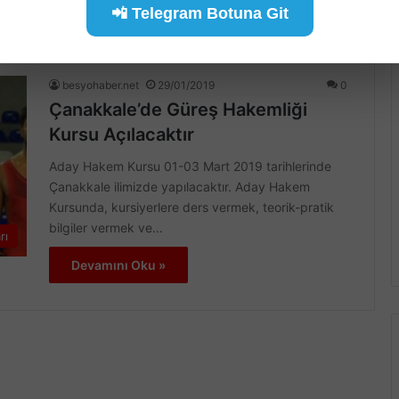
rı
📲 Telegram Botuna Git
Devamını Oku »
besyohaber.net
29/01/2019
0
Çanakkale’de Güreş Hakemliği
Kursu Açılacaktır
Aday Hakem Kursu 01-03 Mart 2019 tarihlerinde
Çanakkale ilimizde yapılacaktır. Aday Hakem
Kursunda, kursiyerlere ders vermek, teorik-pratik
bilgiler vermek ve…
rı
Devamını Oku »