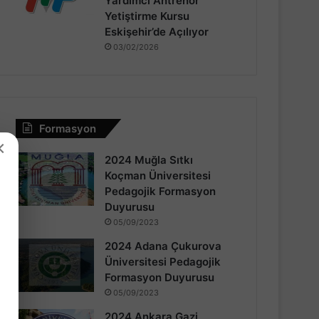
Yardımcı Antrenör
Yetiştirme Kursu
Eskişehir’de Açılıyor
03/02/2026
Formasyon
×
2024 Muğla Sıtkı
Koçman Üniversitesi
Pedagojik Formasyon
Duyurusu
05/09/2023
2024 Adana Çukurova
Üniversitesi Pedagojik
Formasyon Duyurusu
05/09/2023
2024 Ankara Gazi