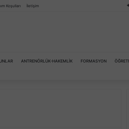
nım Koşulları
İletişim
YUNLAR
ANTRENÖRLÜK-HAKEMLIK
FORMASYON
ÖĞRET