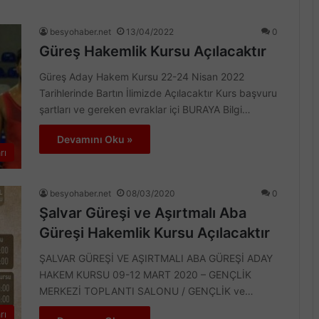
besyohaber.net
13/04/2022
0
Güreş Hakemlik Kursu Açılacaktır
Güreş Aday Hakem Kursu 22-24 Nisan 2022
Tarihlerinde Bartın İlimizde Açılacaktır Kurs başvuru
şartları ve gereken evraklar içi BURAYA Bilgi…
Devamını Oku »
rı
besyohaber.net
08/03/2020
0
Şalvar Güreşi ve Aşırtmalı Aba
Güreşi Hakemlik Kursu Açılacaktır
ŞALVAR GÜREŞİ VE AŞIRTMALI ABA GÜREŞİ ADAY
HAKEM KURSU 09-12 MART 2020 – GENÇLİK
MERKEZİ TOPLANTI SALONU / GENÇLİK ve…
rı