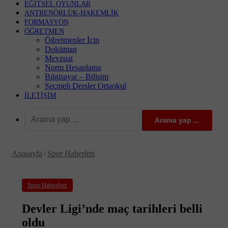
EĞITSEL OYUNLAR
ANTRENÖRLÜK-HAKEMLIK
FORMASYON
ÖĞRETMEN
Öğretmenler İçin
Doküman
Mevzuat
Norm Hesaplama
Bilgisayar – Bilişim
Seçmeli Dersler Ortaokul
İLETIŞIM
Arama yap ...
Anasayfa
/
Spor Haberleri
Spor Haberleri
Devler Ligi’nde maç tarihleri belli
oldu