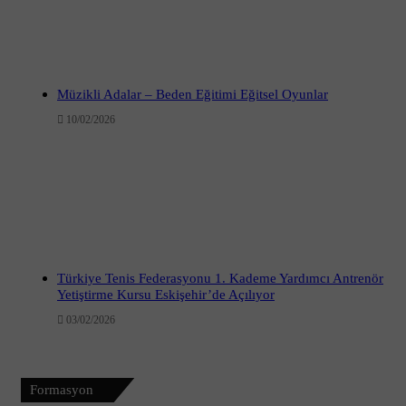
Müzikli Adalar – Beden Eğitimi Eğitsel Oyunlar
10/02/2026
Türkiye Tenis Federasyonu 1. Kademe Yardımcı Antrenör
Yetiştirme Kursu Eskişehir’de Açılıyor
03/02/2026
Formasyon