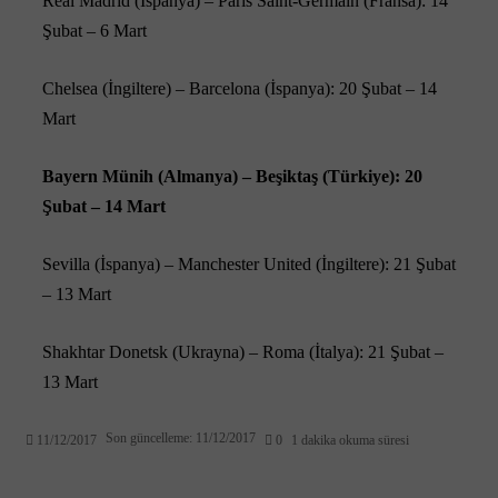
Real Madrid (İspanya) – Paris Saint-Germain (Fransa): 14
Şubat – 6 Mart
Chelsea (İngiltere) – Barcelona (İspanya): 20 Şubat – 14
Mart
Bayern Münih (Almanya) – Beşiktaş (Türkiye): 20
Şubat – 14 Mart
Sevilla (İspanya) – Manchester United (İngiltere): 21 Şubat
– 13 Mart
Shakhtar Donetsk (Ukrayna) – Roma (İtalya): 21 Şubat –
13 Mart
Son güncelleme: 11/12/2017
11/12/2017
0
1 dakika okuma süresi