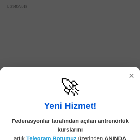
31/05/2018
×
🚀
Üniversiteler Arası Plaj Futbolu Şampiyonu
İstanbul Gelişim Üniversitesi(İGÜ) Oldu!
Yeni Hizmet!
31/05/2018
Federasyonlar tarafından açılan antrenörlük
kurslarını
artık
Telegram Botumuz
üzerinden
ANINDA