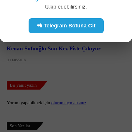
takip edebilirsiniz.
📲 Telegram Botuna Git
Kenan Sofuoğlu Son Kez Piste Çıkıyor
11/05/2018
Bir yanıt yazın
Yorum yapabilmek için
oturum açmalısınız
.
Son Yazılar