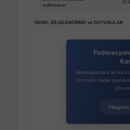
GENEL BİLGİLENDİRME ve DUYURULAR
Federasyon 
Ka
Federasyonlara ait kurs 
otomatik olarak paylaşı
için ka
Telegram 