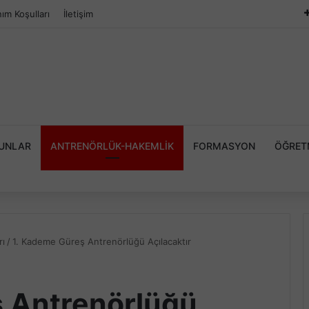
nım Koşulları
İletişim
YUNLAR
ANTRENÖRLÜK-HAKEMLIK
FORMASYON
ÖĞRET
rı
/
1. Kademe Güreş Antrenörlüğü Açılacaktır
 Antrenörlüğü