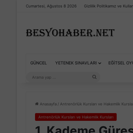
Cumartesi, Ağustos 8 2026
Gizlilik Politikamız ve Kulla
GÜNCEL
YETENEK SINAVLARI
EĞITSEL O
Arama
yap
...
Anasayfa
/
Antrenörlük Kursları ve Hakemlik Kursla
Antrenörlük Kursları ve Hakemlik Kursları
1. Kademe Güreş