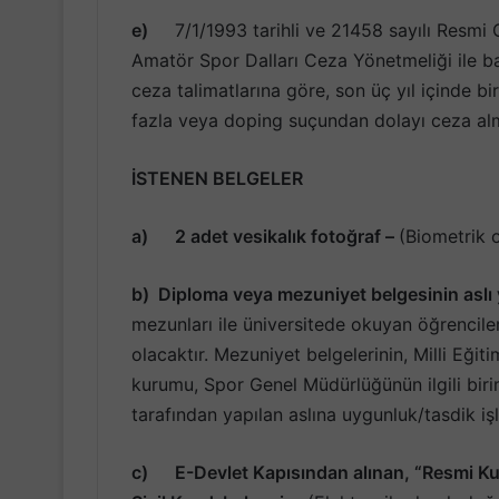
e)
7/1/1993 tarihli ve 21458 sayılı Resm
Amatör Spor Dalları Ceza Yönetmeliği ile ba
ceza talimatlarına göre, son üç yıl içinde b
fazla veya doping suçundan dolayı ceza a
İSTENEN BELGELER
a)
2 adet vesikalık fotoğraf –
(Biometrik o
b)
Diploma veya mezuniyet belgesinin aslı y
mezunları ile üniversitede okuyan öğrencile
olacaktır. Mezuniyet belgelerinin, Milli Eğiti
kurumu, Spor Genel Müdürlüğünün ilgili birim
tarafından yapılan aslına uygunluk/tasdik işl
c)
E-Devlet Kapısından alınan, “Resmi Kur