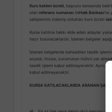
Kurs katılım ücreti
, başvuru esnasında belir
olan
referans
numarası
ile
Halk Bankası’
na 
sahiplerinin ödemiş oldukları kurs ücreti
iad
Kursa katılma hakkı elde eden adaylar yukarıd
hazır bulunacaklardır. İstenen belgeler aşağıd
İstenen belgelerde bahsedilen tasdik işlem
soyadı, imzası, kurumunun mührü yer almad
tasdik işlemi kabul edilmeyecektir. Ayrıca t
kabul edilmeyecektir.
KURSA KATILACAKLARDA ARANAN ŞART
a)
En az lise veya dengi okul mezunu olma