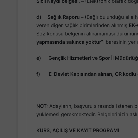
Sicil Kaydı belgesi. –
(Elektronik olarak doğ
d)
Sağlık Raporu –
(Bağlı bulunduğu aile h
veren diğer sağlık birimlerinden alınmış
EK-
Söz konusu belgenin alınamaması durumunda
yapmasında sakınca yoktur”
ibaresinin yer 
e)
Gençlik Hizmetleri ve Spor İl Müdürlüğ
f)
E-Devlet Kapısından alınan, QR kodlu 
NOT:
Adayların, başvuru sırasında istenen b
yüklemesi gerekmektedir. Belgelerinizin aslı 
KURS, AÇILIŞ VE KAYIT PROGRAMI