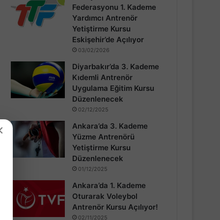
Federasyonu 1. Kademe
Yardımcı Antrenör
Yetiştirme Kursu
Eskişehir’de Açılıyor
03/02/2026
Diyarbakır’da 3. Kademe
Kıdemli Antrenör
Uygulama Eğitim Kursu
Düzenlenecek
02/12/2025
Ankara’da 3. Kademe
×
Yüzme Antrenörü
Yetiştirme Kursu
Düzenlenecek
01/12/2025
Ankara’da 1. Kademe
Oturarak Voleybol
Antrenör Kursu Açılıyor!
02/11/2025