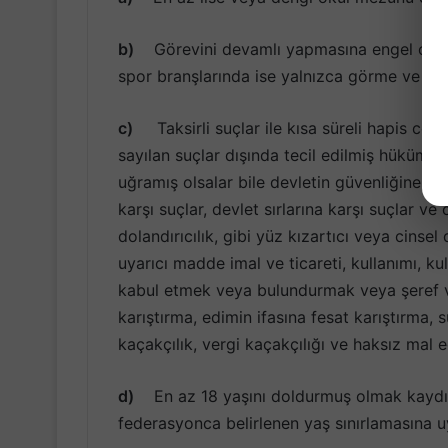
b)
Görevini devamlı yapmasına engel olabil
spor branşlarında ise yalnızca görme ve zih
c)
Taksirli suçlar ile kısa süreli hapis c
sayılan suçlar dışında tecil edilmiş hükümle
uğramış olsalar bile devletin güvenliğine ka
karşı suçlar, devlet sırlarına karşı suçlar ve
dolandırıcılık, gibi yüz kızartıcı veya cinse
uyarıcı madde imal ve ticareti, kullanımı, ku
kabul etmek veya bulundurmak veya şeref ve
karıştırma, edimin ifasına fesat karıştırma,
kaçakçılık, vergi kaçakçılığı ve haksız ma
d)
En az 18 yaşını doldurmuş olmak kaydıyla
federasyonca belirlenen yaş sınırlamasına 