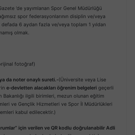
i Gazete ’de yayımlanan Spor Genel Müdürlüğü
ğımsız spor federasyonlarının disiplin ve/veya
ir defada 6 aydan fazla ve/veya toplam 1 yıldan
lmamış olmak.
rijinal fotoğraf)
a da noter onaylı sureti.-
(Üniversite veya Lise
rin
e-devletten alacakları öğrenim belgeleri
geçerli
m Bakanlığı ilgili birimleri, mezun olunan eğitim
leri ve Gençlik Hizmetleri ve Spor İl Müdürlükleri
emleri kabul edilecektir.)
umlar” için verilen ve QR kodlu doğrulanabilir
Adli