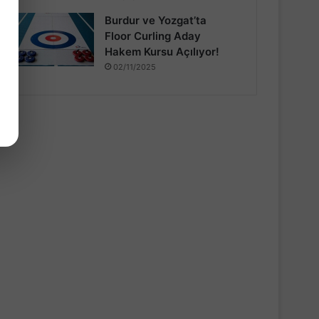
Burdur ve Yozgat’ta
Floor Curling Aday
Hakem Kursu Açılıyor!
02/11/2025